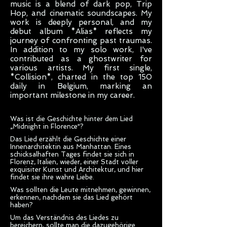
music is a blend of dark pop, Trip
Hop, and cinematic soundscapes. My
work is deeply personal, and my
debut album *Alias* reflects my
journey of confronting past traumas.
In addition to my solo work, I've
contributed as a ghostwriter for
various artists. My first single,
*Collision*, charted in the top 150
daily in Belgium, marking an
important milestone in my career.
Was ist die Geschichte hinter dem Lied
„Midnight in Florence“?
Das Lied erzählt die Geschichte einer
Innenarchitektin aus Manhattan. Eines
schicksalhaften Tages findet sie sich in
Florenz, Italien, wieder, einer Stadt voller
exquisiter Kunst und Architektur, und hier
findet sie ihre wahre Liebe.
Was sollten die Leute mitnehmen, gewinnen,
erkennen, nachdem sie das Lied gehört
haben?
Um das Verständnis des Liedes zu
bereichern, sollte man die dazugehörige